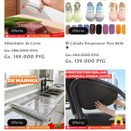
Oferta
Oferta
Ablandador de Carne
🧸 Calzado Respetuoso Para Bebé
🐥
Precio
Precio
Gs. 186.000 PYG
Precio
Precio
Gs. 165.000 PYG
habitual
Gs. 149.000 PYG
de
habitual
Gs. 139.000 PYG
de
oferta
oferta
Oferta
Oferta