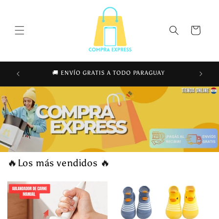
Ir
directamente
al contenido
Carrito
TIEMPO
PAGÁS 
🚚 ENVÍO GRATIS A TODO PARAGUAY
🔥Los más vendidos 🔥