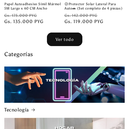
Papel Autoadhesivo Símil Mármol
😥Protector Solar Lateral Para
5M Largo x 60 CM Ancho
Auto🚗 (Set completo de 4 piezas)
Precio
Precio
Precio
Precio
Gs. 175.000 PYG
Gs. 142.000 PYG
habitual
Gs. 135.000 PYG
de
habitual
Gs. 119.000 PYG
de
oferta
oferta
Ver todo
Categorías
Tecnología